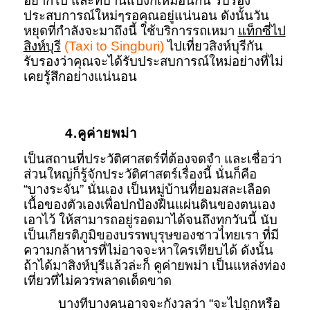
อยากไป และที่บ้านแป้งก็เหมือนกัน รับรอง
ประสบการณ์ใหม่ๆรอคุณอยู่แน่นอน ดังนั้นวัน
หยุดที่กำลังจะมาถึงนี้ ใช้บริการรถเหมา
แท็กซี่ไป
สิงห์บุรี
(Taxi to Singburi)
ไปเที่ยวสิงห์บุรีกัน
รับรองว่าคุณจะได้รับประสบการณ์ใหม่อย่างที่ไม่
เคยรู้สึกอย่างแน่นอน
4.คูค่ายพม่า
เป็นสถานที่ประวัติศาสตร์ที่ต้องจดจำ และเชื่อว่า
ส่วนใหญ่ก็รู้จักประวัติศาสตร์เรื่องนี้ นั่นก็คือ
“บางระจัน” นั่นเอง เป็นหมู่บ้านที่ยอมสละเลือด
เนื้อของตัวเองเพื่อปกป้องฝืนแผ่นดินของตนเอง
เอาไว้ ให้สามารถอยู่รอดมาได้จนถึงทุกวันนี้ นับ
เป็นเกียรติภูมิของบรรพบุรุษของชาวไทยเรา ที่มี
ความกล้าหารที่ไม่อาจจะหาใครเทียบได้ ดังนั้น
ถ้าได้มาสิงห์บุรีแล้วล่ะก็ คูค่ายพม่า เป็นแหล่งท่อง
เที่ยวที่ไม่ควรพลาดเด็ดขาด
บางทีบางคนอาจจะกังวลว่า “จะไปถูกหรือ