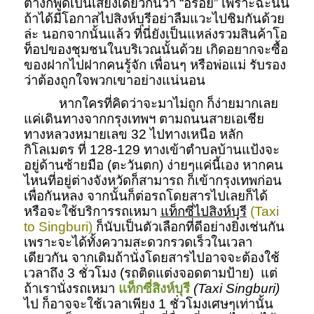
ต่างก็พูดเป็นเสียงเดี๋ยวกันว่า “อร่อย” เพราะฉะนั้น
ถ้าได้มีโอกาสไปสิงห์บุรีอย่าลืมแวะไปชิมกันด้วย
ล่ะ นอกจากนั้นแล้ว ที่นี่ยังเป็นแหล่งรวมสินค้าโอ
ท็อปของชุมชนในบริเวณนั้นด้วย เกิดอยากจะซื้อ
ของฝากไปฝากคนรู้จัก เพื่อนๆ หรือพ่อแม่ รับรอง
ว่าต้องถูกใจพวกเขาอย่างแน่นอน
หากใครที่คิดว่าจะมาไม่ถูก ก็ง่ายมากเลย
แค่เดินทางจากกรุงเทพฯ ตามถนนสายเอเชีย
ทางหลวงหมายเลข 32 ไปทางเหนือ หลัก
กิโลเมตร ที่ 128-129 ทางเข้าตำบลบ้านแป้งจะ
อยู่ด้านซ้ายมือ (ตะวันตก) ง่ายๆแค่นี้เอง หากคน
ไหนที่อยู่ต่างจังหวัดก็สามารถ ก็เข้ากรุงเทพก่อน
เพื่อกันหลง จากนั้นก็ต่อรถโดยสารไปเลยก็ได้
หรือจะใช้บริการรถเหมา
แท็กซี่ไปสิงห์บุรี
(Taxi
to Singburi)
ก็นับเป็นตัวเลือกที่ดีอย่างยิ่งเช่นกัน
เพราะจะได้ทั้งความสะดวกรวดเร็วในเวลา
เดียวกัน จากเดิมถ้านั่งโดยสารไปอาจจะต้องใช้
เวลาถึง 3 ชั่วโมง (รถติดแต่งจอดตามป้าย) แต่
ถ้าเรานั่งรถเหมา
แท็กซี่สิงห์บุรี
(Taxi Singburi)
ไป ก็อาจจะใช้เวลาเพียง 1 ชั่วโมงเศษๆเท่านั้น