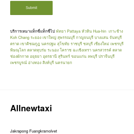
บริการเหมาแท็กซี่แท็กซี่ไป
พัทยา
Pattaya
หัวหิน
Hua-hin
เกาะช้าง
Koh Chang
ระยอง
เขาใหญ่
สุพรรณบุรี
กาญจนบุรี
บางแสน
จันทบุรี
ตราด
เขาคิชฌกูฎ
นครปฐม
สุโขทัย
ราชบุรี
ชลบุรี
เชียงใหม่
เพชรบุรี
พิษณุโลก
ตลาดหุบร่ม
ระนอง
โคราช
ฉะเชิงเทรา
นครสวรรค์
ตลาด
ช่องผักกาด
อยุธยา
อุดรธานี
สุรินทร์
ขอนแก่น
ลพบุรี
ปราจีนบุรี
เพชรบูรณ์
อ่างทอง
สิงห์บุรี
นครนายก
Allnewtaxi
Jakrapong Fuangkramolvet