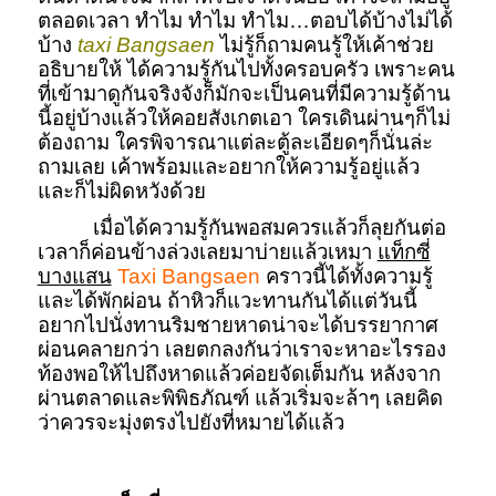
ตลอดเวลา ทำไม ทำไม ทำไม…ตอบได้บ้างไม่ได้
บ้าง
taxi Bangsaen
ไม่รู้ก็ถามคนรู้ให้เค้าช่วย
อธิบายให้ ได้ความรู้กันไปทั้งครอบครัว เพราะคน
ที่เข้ามาดูกันจริงจังก็มักจะเป็นคนที่มีความรู้ด้าน
นี้อยู่บ้างแล้วให้คอยสังเกตเอา ใครเดินผ่านๆก็ไม่
ต้องถาม ใครพิจารณาแต่ละตู้ละเอียดๆก็นั่นล่ะ
ถามเลย เค้าพร้อมและอยากให้ความรู้อยู่แล้ว
และก็ไม่ผิดหวังด้วย
เมื่อได้ความรู้กันพอสมควรแล้วก็ลุยกันต่อ
เวลาก็ค่อนข้างล่วงเลยมาบ่ายแล้วเหมา
แท็กซี่
บางแสน
Taxi Bangsaen
คราวนี้ได้ทั้งความรู้
และได้พักผ่อน ถ้าหิวก็แวะทานกันได้แต่วันนี้
อยากไปนั่งทานริมชายหาดน่าจะได้บรรยากาศ
ผ่อนคลายกว่า เลยตกลงกันว่าเราจะหาอะไรรอง
ท้องพอให้ไปถึงหาดแล้วค่อยจัดเต็มกัน หลังจาก
ผ่านตลาดและพิพิธภัณฑ์ แล้วเริ่มจะล้าๆ เลยคิด
ว่าควรจะมุ่งตรงไปยังที่หมายได้แล้ว