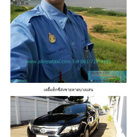
เลดี้แท็กซี่ส่งชายหาดบางแสน