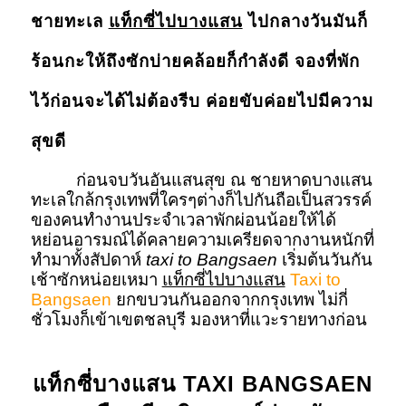
ชายทะเล
แท็กซี่ไปบางแสน
ไปกลางวันมันก็
ร้อนกะให้ถึงซักบ่ายคล้อยก็กำลังดี จองที่พัก
ไว้ก่อนจะได้ไม่ต้องรีบ ค่อยขับค่อยไปมีความ
สุขดี
ก่อนจบวันอันแสนสุข ณ ชายหาดบางแสน
ทะเลใกล้กรุงเทพที่ใครๆต่างก็ไปกันถือเป็นสวรรค์
ของคนทำงานประจำเวลาพักผ่อนน้อยให้ได้
หย่อนอารมณ์ได้คลายความเครียดจากงานหนักที่
ทำมาทั้งสัปดาห์
taxi to Bangsaen
เริ่มต้นวันกัน
เช้าซักหน่อยเหมา
แท็กซี่ไปบางแสน
Taxi to
Bangsaen
ยกขบวนกันออกจากกรุงเทพ ไม่กี่
ชั่วโมงก็เข้าเขตชลบุรี มองหาที่แวะรายทางก่อน
แท็กซี่บางแสน TAXI BANGSAEN