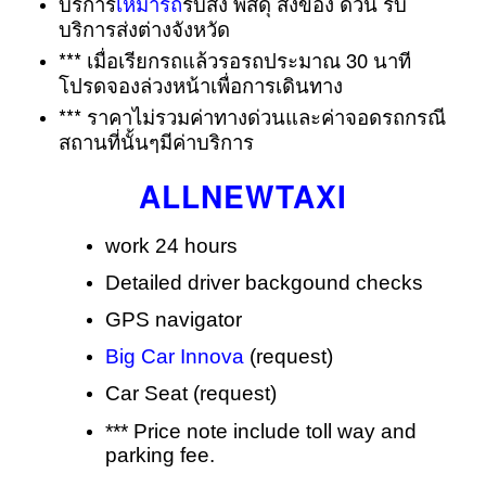
บริการ
เหมารถ
รับส่ง พัสดุ สิ่งของ ด่วน รับ
บริการส่งต่างจังหวัด
*** เมื่อเรียกรถแล้วรอรถประมาณ 30 นา
ที
โปรดจองล่วงหน้าเพื่อการเดินทาง
*** ราคาไม่รวมค่าทางด่วนและค่าจอดรถกรณี
สถานที่นั้นๆมีค่าบริการ
ALLNEWTAXI
work 24 hours
Detailed driver backgound checks
GPS navigator
Big Car Innova
(request)
Car Seat (request)
*** Price note include toll way and
parking fee.