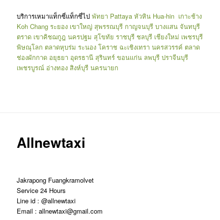
บริการเหมาแท็กซี่แท็กซี่ไป
พัทยา
Pattaya
หัวหิน
Hua-hin
เกาะช้าง
Koh Chang
ระยอง
เขาใหญ่
สุพรรณบุรี
กาญจนบุรี
บางแสน
จันทบุรี
ตราด
เขาคิชฌกูฎ
นครปฐม
สุโขทัย
ราชบุรี
ชลบุรี
เชียงใหม่
เพชรบุรี
พิษณุโลก
ตลาดหุบร่ม
ระนอง
โคราช
ฉะเชิงเทรา
นครสวรรค์
ตลาด
ช่องผักกาด
อยุธยา
อุดรธานี
สุรินทร์
ขอนแก่น
ลพบุรี
ปราจีนบุรี
เพชรบูรณ์
อ่างทอง
สิงห์บุรี
นครนายก
Allnewtaxi
Jakrapong Fuangkramolvet
Service 24 Hours
Line id : @allnewtaxi
Email :
allnewtaxi@gmail.com