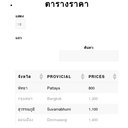
ตารางราคา
แสดง
แถว
ค้นหา:
จังหวัด
PROVICIAL
PRICES
จังหวัด
PROVICIAL
PRICES
พัทยา
Pattaya
800
กรุงเทพฯ
Bangkok
1,300
สุวรรณภูมิ
Suvarnabhumi
1,100
ดอนเมือง
Donmueang
1,400