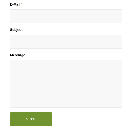
E-Mail
*
Subject
*
Message
*