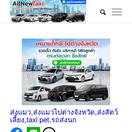
ส่งแมว,ส่งแมวไปต่างจังหวัด,ส่งสัตว์
เลี้ยง,taxi pet,รถส่งนก