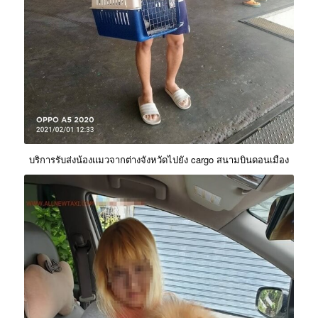
บริการรับส่งน้องแมวจากต่างจังหวัดไปยัง cargo สนามบินดอนเมือง