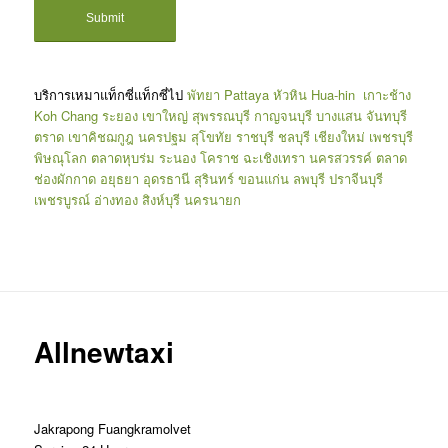
บริการเหมาแท็กซี่แท็กซี่ไป
พัทยา
Pattaya
หัวหิน
Hua-hin
เกาะช้าง
Koh Chang
ระยอง
เขาใหญ่
สุพรรณบุรี
กาญจนบุรี
บางแสน
จันทบุรี
ตราด
เขาคิชฌกูฎ
นครปฐม
สุโขทัย
ราชบุรี
ชลบุรี
เชียงใหม่
เพชรบุรี
พิษณุโลก
ตลาดหุบร่ม
ระนอง
โคราช
ฉะเชิงเทรา
นครสวรรค์
ตลาด
ช่องผักกาด
อยุธยา
อุดรธานี
สุรินทร์
ขอนแก่น
ลพบุรี
ปราจีนบุรี
เพชรบูรณ์
อ่างทอง
สิงห์บุรี
นครนายก
Allnewtaxi
Jakrapong Fuangkramolvet