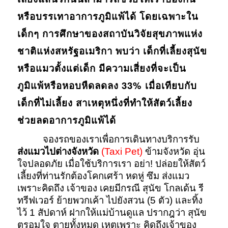
หรือบรรเทาอาการภูมิแพ้ได้ โดยเฉพาะใน
เด็กๆ การศึกษาของสถาบันวิจัยสุขภาพแห่ง
ชาติแห่งสหรัฐอเมริกา พบว่า เด็กที่เลี้ยงสุนัข
หรือแมวตั้งแต่เด็ก มีความเสี่ยงที่จะเป็น
ภูมิแพ้หรือหอบหืดลดลง 33% เมื่อเทียบกับ
เด็กที่ไม่เลี้ยง สาเหตุหนึ่งที่ทำให้สัตว์เลี้ยง
ช่วยลดอาการภูมิแพ้ได้
จองรถของเราเพื่อการเดินทางบริการรับ
ส่งแมวไปต่างจังหวัด
(Taxi Pet)
ข้ามจังหวัด อุ่น
ใจปลอดภัย เมื่อใช้บริการเรา อย่า! ปล่อยให้สัตว์
เลี้ยงที่ท่านรักต้องโคกเศร้า หดหู่ ซึม ส่งแมว
เพราะคิดถึง เจ้าของ เคยมีกรณี สุนัข โกลเด้น รี
ทรีฟเวอร์ ย้ายพวกเค้า ไปยังสวน (5 ตัว) และทิ้ง
ไว้ 1 สัปดาห์ ฝากให้แม่บ้านดูแล ปรากฎว่า สุนัข
ตรอมใจ ตายทั้งหมด เหตุเพราะ คิดถึงเจ้าของ