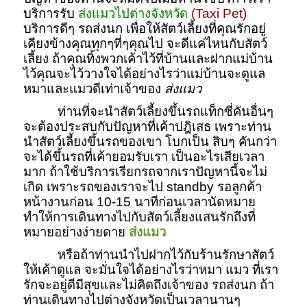
บริการรับ
ส่งแมวไปต่างจังหวัด
(Taxi Pet)
บริการดีๆ รถส่งนก เพื่อให้สัตว์เลี้ยงที่คุณรักอยู่
เคียงข้างคุณทุกๆที่ๆคุณไป จะดีแค่ไหนกับสัตว์
เลี้ยง ถ้าคุณทิ้งพวกเค้าไว้ที่บ้านและฝากแม่บ้าน
ไว้คุณจะไว้วางใจได้อย่างไรว่าแม่บ้านจะดูแล
หมาและแมวดีเท่าเจ้าของ
ส่งแมว
ท่านที่จะนำสัตว์เลี้ยงขึ้นรถแท็กซี่คันอื่นๆ
จะต้องประสบกับปัญหาที่เค้าปฎิเสธ เพราะท่าน
นำสัตว์เลี้ยงขึ้นรถของเขา โบกเป็น สิบๆ คันกว่า
จะได้ขึ้นรถที่เค้ายอมรับเรา เป็นอะไรเสียเวลา
มาก ถ้าใช้บริการเรียกรถจากเราปัญหานี้จะไม่
เกิด เพราะรถของเราจะไป standby รอลูกค้า
หน้างานก่อน 10-15 นาทีก่อนเวลานัดหมาย
ทำให้การเดินทางไปกับสัตว์เลี้ยงแสนรักถึงที่
หมายอย่างง่ายดาย
ส่งแมว
หรือถ้าท่านนำไปฝากไว้กับร้านรักษาสัตว์
ให้เค้าดูแล จะมั่นใจได้อย่างไรว่าหมา แมว ที่เรา
รักจะอยู่ดีมีสุขและไม่คิดถึงเจ้าของ รถส่งนก ถ้า
ท่านเดินทางไปต่างจังหวัดเป็นเวลานานๆ