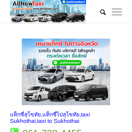
แท็กซี่สุโขทัย,แท็กซี่ไปสุโขทัย,taxi
Sukhothai,taxi to Sukhothai