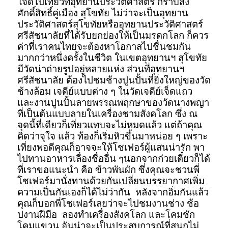
ใจดีไปเที่ยวที่อุทยานประวัติศาสตร์ กราบสิ่ง
ศักดิ์สิทธิ์คู่เมือง สุโขทัย ไม่ว่าจะเป็นอุทยาน
ประวัติศาสตร์สุโขทัยหรืออุทยานประวัติศาสตร์
ศรีสัชนาลัยที่ได้รับยกย่องให้เป็นมรดกโลก ก็ควร
ค่าที่เราคนไทยจะต้องหาโอกาสไปชื่นชมกัน
มากกว่าหนึ่งครั้งในชีวิต ในเขตอุทยานฯ สุโขทัย
มีวัดน่าถ่ายรูปอยู่หลายแห่ง ส่วนที่อุทยานฯ
ศรีสัชนาลัย ต้องไปชมช้างปูนปั้นที่ยิ่งใหญ่ของวัด
ช้างล้อม เจดีย์แบบต่าง ๆ ในวัดเจดีย์เจ็ดแถว
และงานปูนปั้นลายพรรณพฤกษาของวัดนางพญา
ที่เป็นต้นแบบลายในเครื่องชามสังคโลก ซึ่ง ณ
จุดนี้ที่เดียวก็เที่ยวแทบจะไม่หมดแล้ว แต่ถ้าคุณ
คิดว่าจุใจ แล้ว ท้องก็เริ่มหิวขึ้นมาหน่อย ๆ เพราะ
เที่ยงพอดีคุณก็อาจจะให้โชเฟอร์ผู้แสนน่ารัก พา
ไปทานอาหารเลื่องชื่ออื่น ๆนอกจากก๋วยเตี๋ยวก็ได้
ที่เราขอแนะนำ คือ ข้าวพันผัก ซึ่งคุณจะชวนพี่
โชเฟอร์มานั่งทานด้วยกันเปลี่ยนบรรยากาศเพิ่ม
ความเป็นกันเองก็ได้ไม่ว่ากัน หลังจากอิ่มกันแล้ว
คุณก็บอกพี่โชเฟอร์เลยว่าจะไปชมงานช่าง ช้อ
ปงานฝีมือ ลองทำเครื่องสังคโลก และโคมชัก
โคมแขวน อันน่าจะเป็นประสบการณ์ที่สนุกไม่