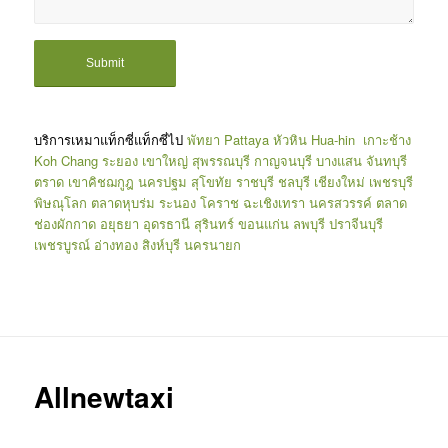
บริการเหมาแท็กซี่แท็กซี่ไป
พัทยา
Pattaya
หัวหิน
Hua-hin
เกาะช้าง
Koh Chang
ระยอง
เขาใหญ่
สุพรรณบุรี
กาญจนบุรี
บางแสน
จันทบุรี
ตราด
เขาคิชฌกูฎ
นครปฐม
สุโขทัย
ราชบุรี
ชลบุรี
เชียงใหม่
เพชรบุรี
พิษณุโลก
ตลาดหุบร่ม
ระนอง
โคราช
ฉะเชิงเทรา
นครสวรรค์
ตลาด
ช่องผักกาด
อยุธยา
อุดรธานี
สุรินทร์
ขอนแก่น
ลพบุรี
ปราจีนบุรี
เพชรบูรณ์
อ่างทอง
สิงห์บุรี
นครนายก
Allnewtaxi