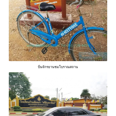
ปั่นจักรยานชมโบราณสถาน