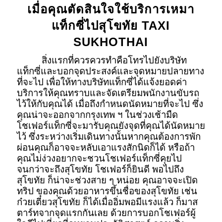
เมื่อคุณตัดสินใจใช้บริการเหมา
แท็กซี่ไปสุโขทัย TAXI
SUKHOTHAI
สิ่งแรกที่ควรควรทำคือโทรไปยังบริษัท
แท็กซี่และบอกจุดประสงค์และจุดหมายปลายทาง
ที่จะไป เพื่อให้ทางบริษัทแท็กซี่ได้แจ้งยอดค่า
บริการให้คุณทราบและจัดเตรียมพนักงานขับรถ
ไว้ให้กับคุณได้ เมื่อถึงกำหนดนัดหมายที่จะไป ซึ่ง
คุณน่าจะออกจากกรุงเทพ ฯ ในช่วงเช้ามืด
โชเฟอร์แท็กซี่จะมารับคุณยังจุดที่คุณได้นัดหมาย
ไว้ ซึ่งระหว่างเริ่มเดินทางนั้นหากคุณต้องการพัก
ผ่อนคุณก็อาจจะหลับเอาแรงสักนิดก็ได้ หรือถ้า
คุณไม่ง่วงอยากจะชวนโชเฟอร์แท็กซี่คุยไป
จนกว่าจะถึงสุโขทัย โชเฟอร์ก็ยินดี พอไปถึง
สุโขทัย ก็น่าจะช่วงสาย ๆ หน่อย คุณอาจจะเปิด
ทริป ของคุณด้วยอาหารขึ้นชื่อของสุโขทัย เช่น
ก๋วยเตี๋ยวสุโขทัย ก็ได้เมื่ออิ่มพอมีแรงแล้ว ก็มาส
ตาร์ทจากจุดแรกกันเลย ด้วยการบอกโชเฟอร์ผู้