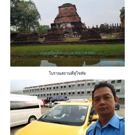
โบราณสถานที่สุโขทัย