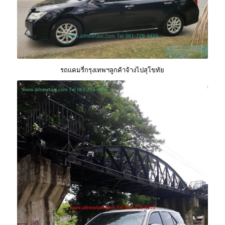
รถแคมรี่กรุงเทพฯลูกค้าจ้างไปสุโขทัย