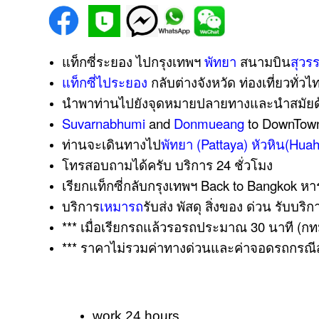
แท็กซี่ระยอง ไปกรุงเทพฯ
พัทยา
สนามบิน
สุวร
แท็กซี่ไประยอง
กลับต่างจังหวัด ท่องเที่ยวทั่วไ
นำพาท่านไปยังจุดหมายปลายทางและนำสมัยด้
Suvarnabhumi
and
Donmueang
to DownTown 
ท่านจะเดินทางไป
พัทยา (Pattaya)
หัวหิน(Huah
โทรสอบถามได้ครับ
บริการ 24 ชั่วโมง
เรียกแท็กซี่กลับกรุงเทพฯ Back to Bangkok หาร
บริการ
เหมารถ
รับส่ง พัสดุ สิ่งของ ด่วน รับบริ
*** เมื่อเรียกรถแล้วรอรถประมาณ 30 นา
ที (ก
*** ราคาไม่รวมค่าทางด่วนและค่าจอดรถกรณีสถ
work 24 hours