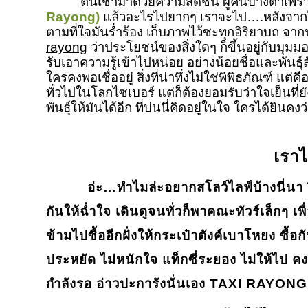
ตื่นเช้ามาด้วยความสดชื่น ผู้คนบางตาเพราะส
Rayong)
แล้วอะไรไปยากๆ เราจะไป….หลังจากได
ตามที่ใจมันร่ำร้อง เก็บภาพไว้ซะทุกอิริยาบถ จาก
rayong
ว่าประโยชน์ของสิ่งใดๆ ก็ขึ้นอยู่กับมุมม
รับเอาความรู้เข้าไปหน่อย อย่างน้อยชื่อและพันธ
ใครคงพอเชื่ออยู่ สิ่งที่น่าทึ่งไม่ใช่พิพิธภัณฑ์ แ
ทั่วไปในโลกไซเบอร์ แต่ก็ต้องยอมรับว่าใจเย็นที่ย
พันธุ์ให้มันได้อีก ที่บ่นนี่คิดอยู่ในใจ ใครได้ยิน
เราไ
อ่ะ…ทำไมล่ะอยากสโลว์ไลฟ์บ้างนี่นา ร
กันให้ฉ่ำใจ เดินดูจนทั่วก็พาคณะทัวร์เล็กๆ
ข้ามไปซื้ออีกฝั่งให้กระเป๋าตังค์เบาโหยง ซื้
ประหยัด ไม่หนักใจ
แท็กซี่ระยอง
ไม่ให้ไป คงต
กำลังรอ อ่าวปะการังนั่นเอง
TAXI RAYON