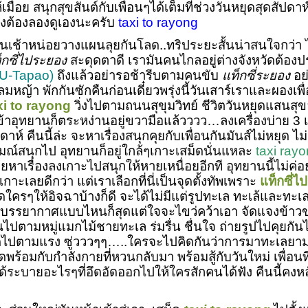
มื่อย สนุกสุขสันต์กับเพื่อนๆได้เต็มที่ช่วงวันหยุดสุดสัปด
ดคงต้องลองดูเองนะครับ
taxi to rayong
ไหนเช้าหน่อยวางแผนลุยกันโลด..ทริประยะสั้นน่าสนใจกว่
็กซี่ไประยอง
สะดุดตาดี เรามันคนไกลอยู่ต่างจังหวัดต้อง
(U-Tapao)
ถึงแล้วอย่ารอช้ารีบตามคนขับ
แท็กซี่ระยอง
อย่
มหญ้า พักกันซักคืนก่อนเดี๋ยวพรุ่งนี้วันเสาร์เราและผองเ
xi to rayong
วิ่งไปตามถนนสุขุมวิทย์ ชีวิตวันหยุดแสนสุขล
าอุทยานก็ตระหง่านอยู่ขวามือแล้วววว…ลงเครื่องบ่าย 3 เด
าห์ คืนนี้ล่ะ จะหาเรื่องสนุกคุยกับเพื่อนกันมันส์ไม่หยุด ไม
ณ์สนุกไป อุทยานก็อยู่ใกล้ๆเกาะเสม็ดนั่นแหละ
taxi ray
ยหาเรื่องลงเกาะไปสนุกให้หายเหนื่อยอีกที อุทยานนี้ไม่ค่
ะเลยดีกว่า แต่เราเลือกที่นี่เป็นจุดตั้งทัพเพราะ
แท็กซี่ไ
รๆให้อิจฉาบ้างก็ดี จะได้ไม่มีแต่รูปทะเล ทะเล้และทะเล เ
บบรรยากาศแบบไหนก็สุดแต่ใจจะไขว่คว้าเอา จัดแจงข้าวของ
เดินไปตามหมู่แมกไม้ชายทะเล ร่มรื่น ชื่นใจ ถ่ายรูปไปคุ
ัดไปตามแรง ซู่วววๆๆ…..ใครจะไปคิดกันว่าการมาทะเลยา
้อมกับกำลังกายที่หวนกลับมา พร้อมสู้กับวันใหม่ เพื่อนที
ได้ระบายอะไรๆที่อึดอัดออกไปให้ใครสักคนได้ฟัง คืนนี้คง