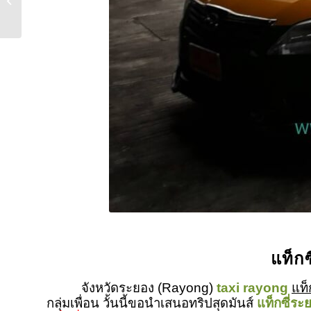
แท็ก
จังหวัดระยอง (Rayong)
taxi rayong
แท็
กลุ่มเพื่อน วั้นนี้ขอนำเสนอทริปสุดมันส์
แท็กซี่ระ