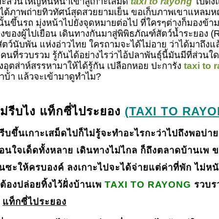
่วนใหญ่หันหน้าเข้าสู่เกาะเสม็ด
taxi to rayong
ไปตั้ง
้ภาพถ่ายทิวทัศน์สุดสวยยามเย็น ขอเก็บภาพเขาแหลมหญ้า
นั้นขึ้นรถ มุ่งหน้าไปยังจุดหมายต่อไป ที่ใครๆต่างก็มองข้
องของผู้ไปเยือน เดินทางกันมาสู่พิพิธภัณฑ์สัตว์น้ำระยอง
ุ์สัตว์นับพัน แห่งอ่าวไทย ใครถามจะได้ไม่อาย ว่าได้มาถึ
ต่คือคนที่รวบรวม รู้กันได้อย่างไรว่าไอ้ปลาพันธุ์นี้มันมีที
ังอุตส่าห์สรรหามาให้ได้รู้กัน เปลือกหอย ปะการัง
taxi to 
คงว่าบ้า แล้วจะเข้ามาดูทำไม?
ม่รีบไง แท็กซี่ไประยอง
(TAXI TO RAYO
ีบขึ้นเกาะเสม็ดไปก็ไม่รู้จะทำอะไรกะว่าไปถึงพอบ่า
 เพื่อนใจเด็ดทั้งหลาย เดินทางไม่ไกล ก็ถึงตลาดบ้าน
อกันซะให้ครบองค์ ลงเกาะไปจะได้จ่ายแต่ค่าที่พัก ไม่หน
้องปล่อยทิ้งไว้ฝั่งบ้านเพ
TAXI TO RAYONG
รวบรวม
G
แท็กซี่ไประยอง