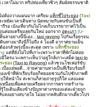
าห์ เวลาไม่มาก ทริปท่องเที่ยวชิวๆ สัมผัสธรรมชาติ
า ไม่ต้องวางแผนมาก เตรียม
แท็กซี่ไประยอง
(Taxi
ประหยัดเวลาเดินทาง นัดหมายกับคนขับเป็นที่
ารีรอ เน้นเที่ยวกันไม่ไกลเก็บบรรยากาศไว้เป็น
พื่อนค่อยเตรียมลุยกันใหม่ ออกจาก
อู่ตะเภา
(U-
ั้นลาอย่างนี้นี่เอง…
taxi rayong
ไปกันเรื่อยๆจน
ินทางมาถึงนี่ก็ไม่ถึง 4 โมงดี อากาศยามเย็น
่ต้องกลัวพรุ่งนี้จะสะดุด เพราะ
แท็กซี่ระยอง
ong
แต่ที่ยังไม่ไปที่เกาะเพราะราคาที่พักไม่ค่อย
อยมีใครแวะเพราะเห็นว่าอยู่ใกล้เกาะเสม็ด
taxi to
ประยอง
(Taxi to Rayong)
แล้วชวนโชเฟอร์ขับ
บื่อแย่พอดี…จ่ายค่าผ่านทางเป็นที่เรียบร้อยก็
เข้าที่พักเรียบร้อยก็ทยอยชวนกันไปชักภาพที่
ยกันไปให้หนำใจ สะพานก็สวยถ่ายรูปก็ใส แสงแดด
มเหนื่อยเพื่อคลายเครียดจากการตรากตรำงาน
่รู้ใจเดินเคียงข้างปัญหาต่างๆของแต่ละฝ่ายถูก
หลับลงอย่างสบายใจ ไม่อยากหลับดึกมากเดี๋ยวโปร