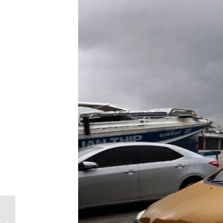
แท็กซี่ไประนอง