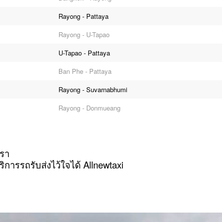
Rayong - Pattaya
Rayong - U-Tapao
U-Tapao - Pattaya
Ban Phe - Pattaya
Rayong - Suvarnabhumi
Rayong - Donmueang
เรา
ิการรถรับส่งไว้ใจได้ Allnewtaxi