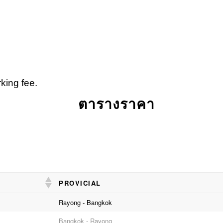
rking fee.
ตารางราคา
PROVICIAL
PROVICIAL
Rayong - Bangkok
Bangkok - Rayong