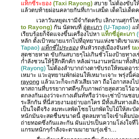
แท็กซี่ระยอง
(Taxi Rayong)
สบาย ไม่ต้องขับให้เ
แล้วตบท้ายผ่อนคลายกันที่เกาะเสม็ด เด็ดไม่เด็
เวลาวันหยุดเรามีจำกัดครับ เลิกงานศุกร์
to Rayong)
กัน นัดพบที่
อู่ตะเภา
(U-Tapao)
แท
เรียบร้อยก็จัดแจงขึ้นเครื่องไปหา
แท็กซี่อู่ตะเภา
หลัก ตั้งเป้าหมายแรกไปที่อุทยานแห่งชาติเขาแหล
Tapao)
แท็กซี่ไประยอง
หันหัวรถสู่เมืองจันทร์
ta
สุดชายหาด ขับกันสบายๆไม่เกินชั่วโมงป้ายทางเข้
กำลังชวนให้รู้สึกคึกคัก หลังผ่านงานหนักมาทั้งสัปด
(Rayong)
ไม่ต้องลำบากถ่างตาขับรถให้หมดอารม
เหมาะ แวะอุทยานพักผ่อนให้เหมาะเจาะ พรุ่งนี้ค่อ
rayong
แล้วแวะก็จะกลัวเสียเวลา ถือโอกาสลงไปเกา
หาสถานที่บรรยากาศดีๆเก็บภาพถ่ายสุดสวยไว้อวดใค
ตกลงกันเองว่าจะกางเต๊นท์หรือว่าจะเช่าบ้านชอ
ระลึกกัน ที่นี่สวยงามอย่าบอกใคร มีทั้งเส้นทาง
เป็นใจดีจริง ลมทะเลพัดโชยโบกพัดใบไม้ให้สะบ
หนักมันจะสดชื่นขนาดนี้ สูดลมหายใจเข้าเต็มปอดพร
ถ่ายทอดซึ่งกันและกัน ผันแปรเป็นความโล่งใจที่
แกรมหนักๆกำลังจะตามมายามรุ่งเช้า…