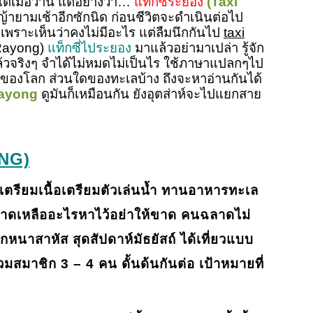
แต่เมื่อวาน แต่อย่างว่า…
แท็กซี่ระยอง
(Taxi
ยามเช้าอีกซักนิด ก่อนชีวิตจะดำเนินต่อไป
ามเพราะเห็นว่าคงไม่มีอะไร แต่ลืมนึกกันไป
taxi
 (Rayong)
แท็กซี่ไประยอง
มาแล้วอย่ามาเปล่า รู้จัก
งแล้วจริงๆ จำได้ไม่หมดไม่เป็นไร ใช้ภาษาแปลกๆไป
่ส่วนใดของโลก ส่วนใดของทะเลบ้าง ถึงจะหาอ่านกันได้
rayong
ดูมันก็เหมือนกัน ยังอุตส่าห์จะไปแยกสาย
NG)
ยเตรียมเนื้อเตรียมตัวเล่นน้ำ ทานอาหารทะเล
เพ ขาดเหลืออะไรหาไว้อย่าให้ขาด คนฉลาดไม่
ักหนาสาหัส สุดสัปดาห์มัธยัสถ์ ได้เที่ยวแบบ
สมาชิก 3 – 4 คน ดั้นด้นกันต่อ เป้าหมายที่